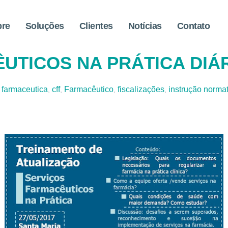
bre
Soluções
Clientes
Notícias
Contato
S E PROCEDIMENTOS
UTICOS NA PRÁTICA DIÁ
 farmaceutica
cff
Farmacêutico
fiscalizações
instrução norma
,
,
,
,