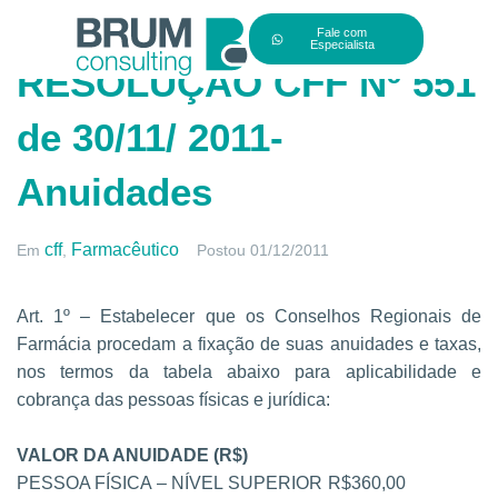
Fale com
Especialista
RESOLUÇÃO CFF Nº 551
de 30/11/ 2011-
Anuidades
cff
Farmacêutico
Em
,
Postou
01/12/2011
Art. 1º – Estabelecer que os Conselhos Regionais de
Farmácia procedam a fixação
de suas anuidades e taxas,
nos termos da tabela abaixo para aplicabilidade e
cobrança
das pessoas físicas e jurídica:
VALOR DA ANUIDADE
(R$)
PESSOA FÍSICA – NÍVEL
SUPERIOR R$
360,00