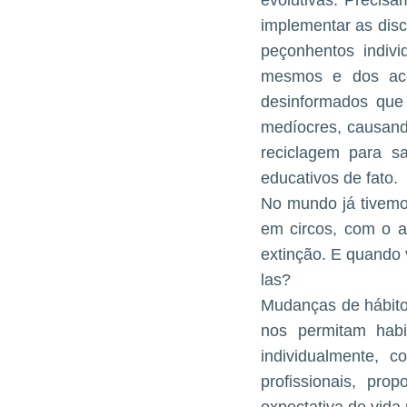
evolutivas. Precis
implementar as dis
peçonhentos indivi
mesmos e dos aco
desinformados que
medíocres, causando
reciclagem para sa
educativos de fato.
No mundo já tivemo
em circos, com o a
extinção. E quando
las?
Mudanças de hábito
nos permitam hab
individualmente, 
profissionais, pr