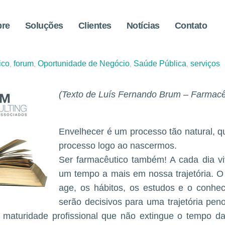
bre
Soluções
Clientes
Notícias
Contato
utico e o Processo Natura
ico
forum
Oportunidade de Negócio
Saúde Pública
serviços
,
,
,
,
(Texto de Luís Fernando Brum – Farmacê
Envelhecer é um processo tão natural,
processo logo ao nascermos.
Ser farmacêutico também! A cada dia vi
um tempo a mais em nossa trajetória. 
age, os hábitos, os estudos e o conhe
serão decisivos para uma trajetória peno
maturidade profissional que não extingue o tempo d