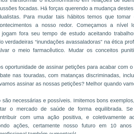
amos transformar o inconformismo em relações de lide
cussões focadas. Há forças querendo a mudança destes 
dualistas. Para mudar tais hábitos temos que tomar
ntecimentos a nosso redor. Começamos a nível loc
 jogam fora seu tempo de estudo aceitando trabalhos
 verdadeiras “inundações avassaladoras” na ética profi
lvar o meio farmacêutico. Mudar os conceitos punit
s oportunidade de assinar petições para acabar com o 
bate nas touradas, com matanças discriminadas, incl
 vamos assinar as nossas petições? Melhor quando vamo
 são necessárias e possíveis. Imitemos bons exemplos,
itar o mercado de saúde de forma equilibrada. S
contribuir com uma ação positiva, e coletivamente a
opondo ações, certamente nosso futuro em 10 anos