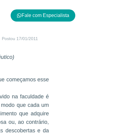
Fale com Especialista
l
Postou
17/01/2011
utico)
 que começamos esse
vido na faculdade é
O modo que cada um
cimento que adquire
sa ou, ao contrário,
as descobertas e da