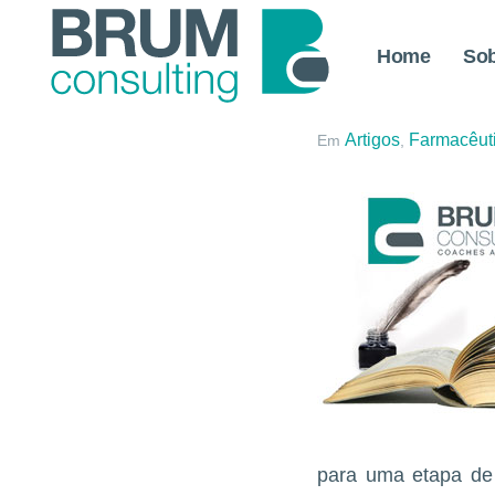
Home
So
O Farmacê
Artigos
Farmacêut
Em
,
para uma etapa de 