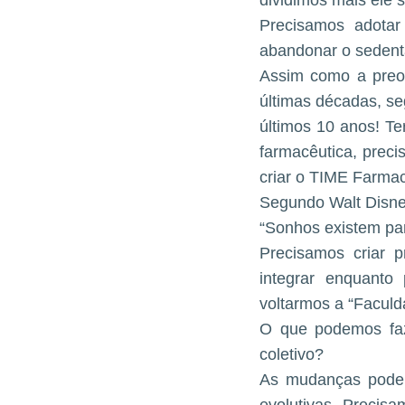
dividimos mais ele s
Precisamos adotar
abandonar o sedent
Assim como a preo
últimas décadas, s
últimos 10 anos! Te
farmacêutica, prec
criar o TIME Farmac
Segundo Walt Disn
“Sonhos existem par
Precisamos criar 
integrar enquanto
voltarmos a “Faculd
O que podemos faz
coletivo?
As mudanças poder