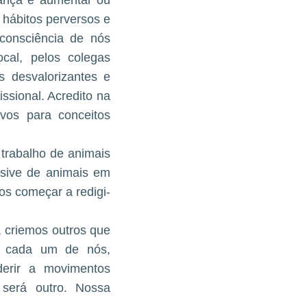
rança e aumentar ou
hábitos perversos e
 consciência de nós
al, pelos colegas
 desvalorizantes e
ssional. Acredito na
ivos para conceitos
trabalho de animais
usive de animais em
s começar a redigi-
 criemos outros que
e cada um de nós,
derir a movimentos
 será outro. Nossa