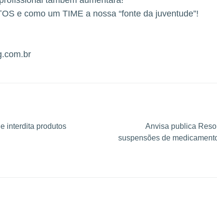
 profissional também aumentará!
S e como um TIME a nossa “fonte da juventude”!
g.com.br
 interdita produtos
Anvisa publica Res
suspensões de medicament