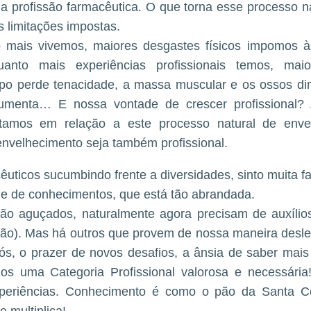
r a profissão farmacêutica. O que torna esse processo n
 limitações impostas.
 mais vivemos, maiores desgastes físicos impomos à
anto mais experiências profissionais temos, mai
po perde tenacidade, a massa muscular e os ossos di
aumenta… E nossa vontade de crescer profissional?
amos em relação a este processo natural de envel
nvelhecimento seja também profissional.
uticos sucumbindo frente a diversidades, sinto muita fa
e de conhecimentos, que está tão abrandada.
tão aguçados, naturalmente agora precisam de auxílios
ão). Mas há outros que provem de nossa maneira deslei
ós, o prazer de novos desafios, a ânsia de saber mai
mos uma Categoria Profissional valorosa e necessária!
periências. Conhecimento é como o pão da Santa C