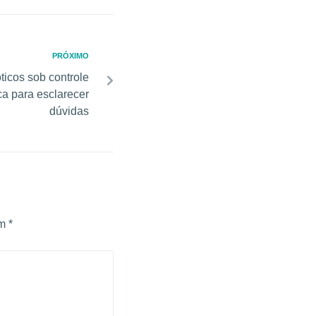
PRÓXIMO
óticos sob controle
ca para esclarecer
dúvidas
om
*