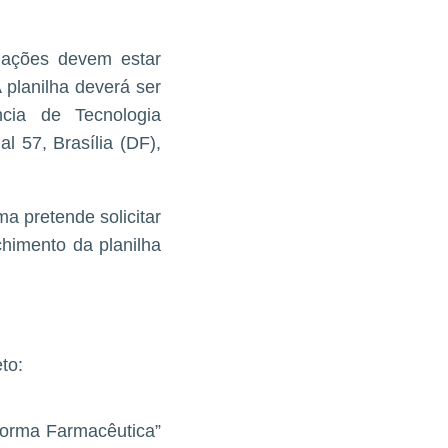
mações devem estar
 planilha deverá ser
ia de Tecnologia
l 57, Brasília (DF),
a pretende solicitar
chimento da planilha
to:
Forma Farmacêutica”