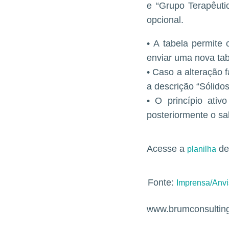
e “Grupo Terapêuti
opcional.
• A tabela permite
enviar uma nova ta
• Caso a alteração 
a descrição “Sólidos
• O princípio ati
posteriormente o sal
Acesse a
de
planilha
Fonte:
Imprensa/Anv
www.brumconsultin