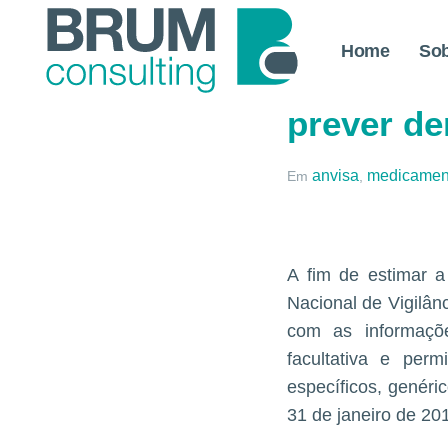
Home
So
Medicame
prever de
anvisa
medicamen
Em
,
A fim de estimar 
Nacional de Vigilânc
com as informaçõe
facultativa e per
específicos, genéri
31 de janeiro de 20