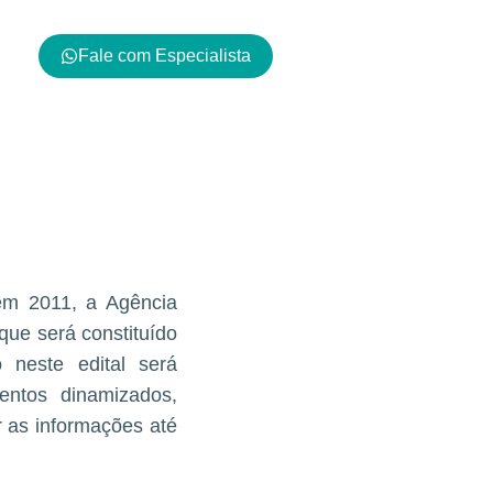
Fale com Especialista
ar a
em 2011, a Agência
 que será constituído
 neste edital será
entos dinamizados,
r as informações até