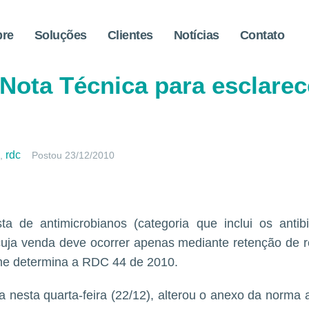
bre
Soluções
Clientes
Notícias
Contato
era lista de antibióticos so
 Nota Técnica para esclarec
rdc
,
Postou
23/12/2010
sta de antimicrobianos (categoria que inclui os anti
cuja venda deve ocorrer apenas mediante retenção de r
rme determina a RDC 44 de 2010.
 nesta quarta-feira (22/12), alterou o anexo da norma an