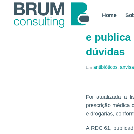
Home
So
Anvisa alt
e publica
dúvidas
antibióticos
anvisa
Em
,
Foi atualizada a li
prescrição médica 
e drogarias, confo
A RDC 61, publicada