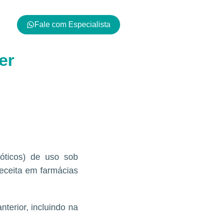
Fale com Especialista
b controle
er
bióticos) de uso sob
eceita em farmácias
terior, incluindo na