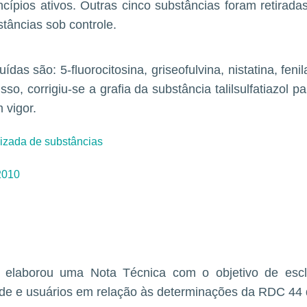
ncípios ativos. Outras cinco substâncias foram retiradas
stâncias sob controle.
ídas são: 5-fluorocitosina, griseofulvina, nistatina, feni
so, corrigiu-se a grafia da substância talilsulfatiazol par
 vigor.
lizada de substâncias
2010
elaborou uma Nota Técnica com o objetivo de escl
úde e usuários em relação às determinações da RDC 44