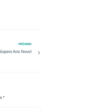
PRÓXIMO
róspero Ano Novo!
om
*