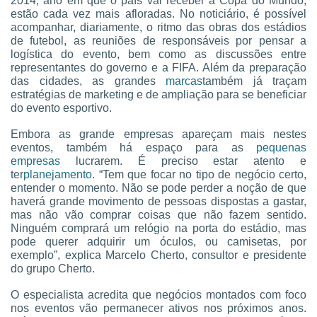
2014, ano em que o país vai receber a Copa do Mundo,
estão cada vez mais afloradas. No noticiário, é possível
acompanhar, diariamente, o ritmo das obras dos estádios
de futebol, as reuniões de responsáveis por pensar a
logística do evento, bem como as discussões entre
representantes do governo e a FIFA. Além da preparação
das cidades, as grandes
marcas
também já traçam
estratégias de marketing e de ampliação para se beneficiar
do evento esportivo.
Embora as grande empresas apareçam mais nestes
eventos, também há espaço para as
pequenas
empresas
lucrarem. É preciso estar atento e
ter
planejamento
. “Tem que focar no tipo de negócio certo,
entender o momento. Não se pode perder a noção de que
haverá grande movimento de pessoas dispostas a gastar,
mas não vão comprar coisas que não fazem sentido.
Ninguém comprará um relógio na porta do estádio, mas
pode querer adquirir um óculos, ou camisetas, por
exemplo”, explica Marcelo Cherto, consultor e presidente
do grupo Cherto.
O especialista acredita que negócios montados com foco
nos eventos vão permanecer ativos nos próximos anos.