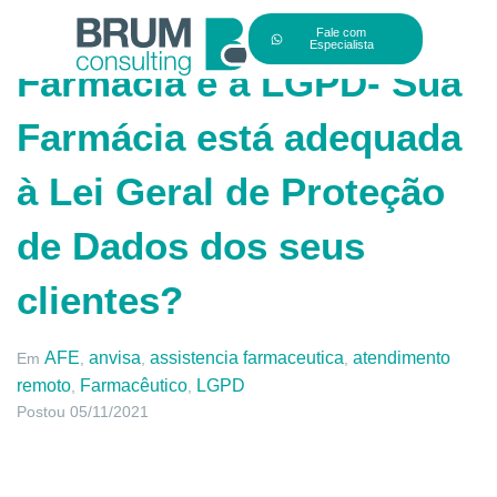
Fale com
Especialista
Farmácia e a LGPD- Sua
Farmácia está adequada
à Lei Geral de Proteção
de Dados dos seus
clientes?
AFE
anvisa
assistencia farmaceutica
atendimento
Em
,
,
,
remoto
Farmacêutico
LGPD
,
,
Postou
05/11/2021