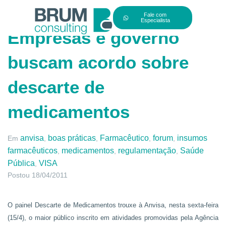
Fale com
Especialista
Empresas e governo
buscam acordo sobre
descarte de
medicamentos
anvisa
boas práticas
Farmacêutico
forum
insumos
Em
,
,
,
,
farmacêuticos
medicamentos
regulamentação
Saúde
,
,
,
Pública
VISA
,
Postou
18/04/2011
O painel Descarte de Medicamentos trouxe à Anvisa, nesta sexta-feira
(15/4), o maior público inscrito em atividades promovidas pela Agência