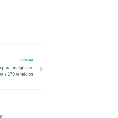
PRÓXIMO
 para analgésico,
 mais 170 remédios
om
*