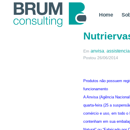
Home
So
Anvisa su
Nutrierva
anvisa
assistencia
Em
,
Postou
26/06/2014
Produtos não possuem regi
funcionamento
A Anvisa (Agência Nacional 
quarta-feira (25 a suspensão
comércio e uso, em todo o 
contenham em sua embalag
Natural” ou “Fabricado por