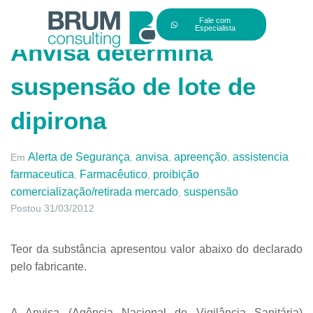
Fale com
Especialista
Anvisa determina
suspensão de lote de
dipirona
Alerta de Segurança
anvisa
apreenção
assistencia
Em
,
,
,
farmaceutica
Farmacêutico
proibição
,
,
comercialização/retirada mercado
suspensão
,
Postou
31/03/2012
Teor da substância apresentou valor abaixo do declarado
pelo fabricante.
A Anvisa (Agência Nacional de Vigilância Sanitária)