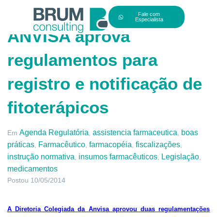
Fale com
Especialista
ANVISA aprova
regulamentos para
registro e notificação de
fitoterápicos
Agenda Regulatória
assistencia farmaceutica
boas
Em
,
,
práticas
Farmacêutico
farmacopéia
fiscalizações
,
,
,
,
instrução normativa
insumos farmacêuticos
Legislação
,
,
,
medicamentos
Postou
10/05/2014
A Diretoria Colegiada da Anvisa aprovou duas regulamentações