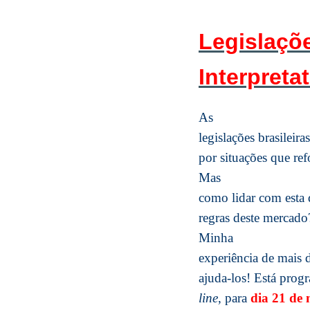
Legislaçõ
Interpreta
As
legislações brasileir
por situações que ref
Mas
como lidar com esta 
regras deste mercad
Minha
experiência de mais d
ajuda-los! Está pro
line
, para
dia 21 de