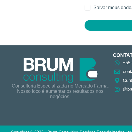
Salvar meus dados
CONTA
+55 
cont
Curi
Consultoria Especializada no Mercado Farma.
@br
Nosso foco é aumentar os resultados nos
negócios.