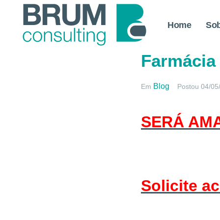
Home
So
Sabemos t
Farmácia
Blog
Em
Postou
04/05
SERÁ AMA
Solicite 