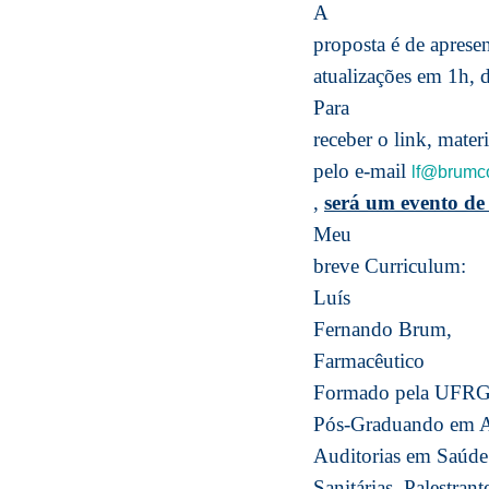
A
proposta é de aprese
atualizações em 1h, 
Para
receber o link, mater
pelo e-mail
lf@brumco
,
será um evento de 
Meu
breve Curriculum:
Luís
Fernando Brum,
Farmacêutico
Formado pela UFRGS
Pós-Graduando em Ad
Auditorias em Saúde
Sanitárias, Palestra