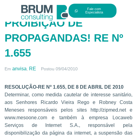
Fale com
Especialista
PROIBIÇÃO DE
PROPAGANDAS! RE Nº
1.655
anvisa
RE
Em
,
Postou
09/04/2010
RESOLUÇÃO-RE Nº 1.655, DE 8 DE ABRIL DE 2010
Determinar, como medida cautelar de interesse sanitário,
aos Senhores Ricardo Vieira Rego e Robney Costa
Meneses responsáveis pelos sites http://zipmed.net e
www.mesoone.com e também à empresa Locaweb
Serviços de Internet S.A., responsável pela
disponibilização da página da internet, a suspensão das