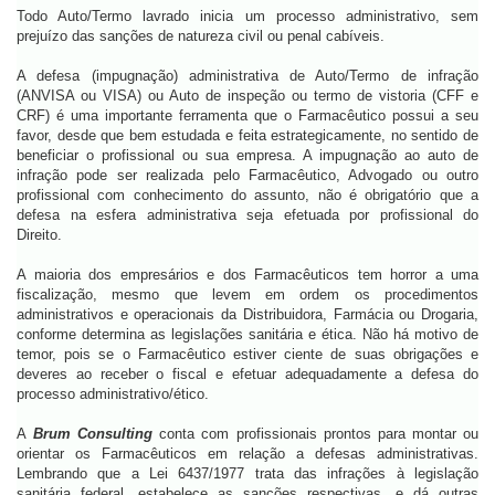
Todo Auto/Termo lavrado inicia um processo administrativo, sem
prejuízo das sanções de natureza civil ou penal cabíveis.
A defesa (impugnação) administrativa de Auto/Termo de infração
(ANVISA ou VISA) ou Auto de inspeção ou termo de vistoria (CFF e
CRF) é uma importante ferramenta que o Farmacêutico possui a seu
favor, desde que bem estudada e feita estrategicamente, no sentido de
beneficiar o profissional ou sua empresa. A impugnação ao auto de
infração pode ser realizada pelo Farmacêutico, Advogado ou outro
profissional com conhecimento do assunto, não é obrigatório que a
defesa na esfera administrativa seja efetuada por profissional do
Direito.
A maioria dos empresários e dos Farmacêuticos tem horror a uma
fiscalização, mesmo que levem em ordem os procedimentos
administrativos e operacionais da Distribuidora, Farmácia ou Drogaria,
conforme determina as legislações sanitária e ética. Não há motivo de
temor, pois se o Farmacêutico estiver ciente de suas obrigações e
deveres ao receber o fiscal e efetuar adequadamente a defesa do
processo administrativo/ético.
A
Brum Consulting
conta com profissionais prontos para montar ou
orientar os Farmacêuticos em relação a defesas administrativas.
Lembrando que a Lei 6437/1977 trata das infrações à legislação
sanitária federal, estabelece as sanções respectivas, e dá outras