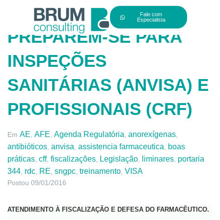
Fale com
Especialista
PREPAREM-SE PARA
INSPEÇÕES
SANITÁRIAS (ANVISA) E
PROFISSIONAIS (CRF)
AE
AFE
Agenda Regulatória
anorexígenas
Em
,
,
,
,
antibióticos
anvisa
assistencia farmaceutica
boas
,
,
,
práticas
cff
fiscalizações
Legislação
liminares
portaria
,
,
,
,
,
344
rdc
RE
sngpc
treinamento
VISA
,
,
,
,
,
Postou
09/01/2016
ATENDIMENTO À FISCALIZAÇÃO E DEFESA DO FARMACÊUTICO.