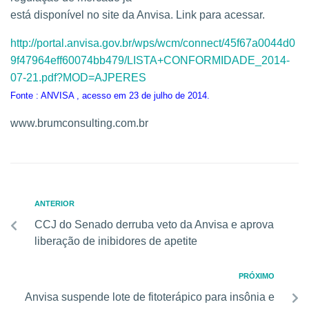
está disponível no site da Anvisa. Link para acessar.
http
://portal.anvisa.gov.br/wps/wcm/connect/45f67a0044d0
9f47964eff60074bb479/LISTA+CONFORMIDADE_2014-
07-21.pdf?MOD=AJPERES
Fonte : ANVISA , acesso em 23 de julho de 2014.
www.brumconsulting.com.br
ANTERIOR
CCJ do Senado derruba veto da Anvisa e aprova
liberação de inibidores de apetite
PRÓXIMO
Anvisa suspende lote de fitoterápico para insônia e