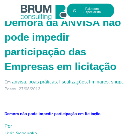
Fale com
Especialista
Demora da ANVISA não
pode impedir
participação das
Empresas em licitação
anvisa
boas práticas
fiscalizações
liminares
sngpc
Em
,
,
,
,
Postou
27/08/2013
Demora não pode impedir participação em licitação
Por
Livia Scocuglia