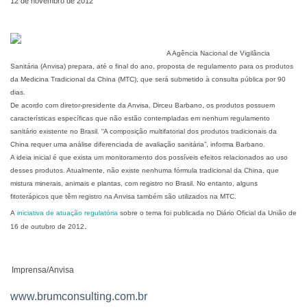
12 de novembro de 2012
A Agência Nacional de Vigilância
Sanitária (Anvisa) prepara, até o final do ano, proposta de regulamento para os produtos
da Medicina Tradicional da China (MTC), que será submetido à consulta pública por 90
dias.
De acordo com diretor-presidente da Anvisa, Dirceu Barbano, os produtos possuem
características específicas que não estão contempladas em nenhum regulamento
sanitário existente no Brasil. “A composição multifatorial dos produtos tradicionais da
China requer uma análise diferenciada de avaliação sanitária”, informa Barbano.
A ideia inicial é que exista um monitoramento dos possíveis efeitos relacionados ao uso
desses produtos. Atualmente, não existe nenhuma fórmula tradicional da China, que
mistura minerais, animais e plantas, com registro no Brasil. No entanto, alguns
fitoterápicos que têm registro na Anvisa também são utilizados na MTC.
A
iniciativa de atuação regulatória
sobre o tema foi publicada no Diário Oficial da União de
.
16 de outubro de 2012
Imprensa/Anvisa
www.brumconsulting.com.br