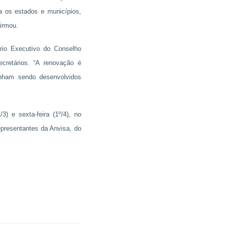
ara os estados e municípios,
firmou.
rio Executivo do Conselho
cretários. “A renovação é
inham sendo desenvolvidos
) e sexta-feira (1º/4), no
epresentantes da Anvisa, do