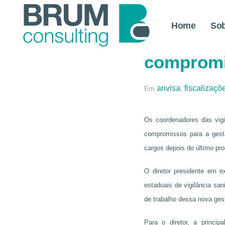
Home
So
Anvisa e 
compromis
anvisa
fiscalizaçõ
Em
,
Os coordenadores das vigil
compromissos para a gestã
cargos depois do último pro
O diretor presidente em e
estaduais de vigilância sa
de trabalho dessa nova ges
Para o diretor, a princi