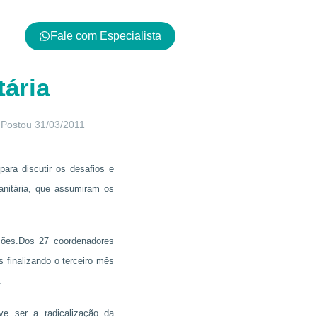
Fale com Especialista
e
tária
Postou
31/03/2011
para discutir os desafios e
anitária, que assumiram os
ações.Dos 27 coordenadores
 finalizando o terceiro mês
.
ve ser a radicalização da