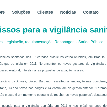
bre
Soluções
Clientes
Notícias
Contato
estados discutem desafios 
sos para a vigilância sani
es
Legislação
regulamentação
Reportagens
Saúde Pública
,
,
,
,
âncias sanitárias dos 27 estados brasileiros estão reunidos, em Brasília, 
o que se inicia em 2011. No encontro, os novos gestores de vigilância s
cesso eleitoral, irão alinhar as propostas de atuação na área.
xercício da Anvisa, Dirceu Barbano, ressaltou a renovação nas coorden
nitária, 13 são novos nos cargos e 14 continuam da gestão anterior. “Estamos
tão e esse é um momento oportuno de receber os novos gestores”, destacou
pal agenda para a vigilância sanitária em 2011 e nos próximos anos de