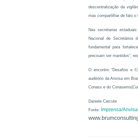
descentralização da vigilân
mas compartilhar de fato o f
Nas secretarias estaduai
Nacional de Secretários 
fundamental para fortale
precisam ser mantidos”, res
O encontro “Desafios e Co
auditório da Anvisa em Bra
Conass e do Conasems(Cons
Daniele Carcute
Imprensa/Anvisa
Fonte:
www.brumconsultin