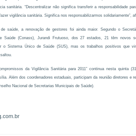
cia sanitária. “Descentralizar não significa transferir a responsabilidade p
azer vigilância sanitária. Significa nos responsabilizarmos solidariamente”, a
s de saúde, a renovação de gestores foi ainda maior. Segundo o Secretá
de Saúde (Conass), Jurandi Frutuoso, dos 27 estados, 21 têm novos se
cer o Sistema Único de Saúde (SUS), mas os trabalhos positivos que v
saltou.
mpromissos da Vigilância Sanitária para 2011” continua nesta quinta (31/3
sília. Além dos coordenadores estaduais, participam da reunião diretores e r
elho Nacional de Secretarias Municipais de Saúde).
g.com.br