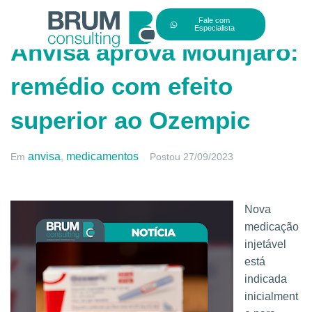
Fale com
Especialista
Anvisa aprova Mounjaro:
remédio com efeito
superior ao Ozempic
anvisa
medicamentos
Em
,
Postou
27/09/2023
Nova
medicação
injetável
está
indicada
inicialment