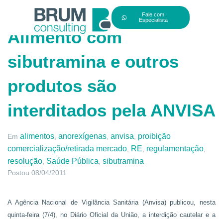
Fale com
Especialista
Alimento com
sibutramina e outros
produtos são
interditados pela ANVISA
alimentos
anorexígenas
anvisa
proibição
Em
,
,
,
comercialização/retirada mercado
RE
regulamentação
,
,
,
resolução
Saúde Pública
sibutramina
,
,
Postou
08/04/2011
A Agência Nacional de Vigilância Sanitária (Anvisa) publicou, nesta
quinta-feira (7/4), no Diário Oficial da União, a interdição cautelar e a