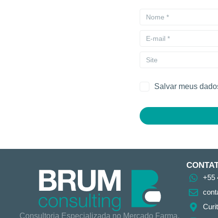
Salvar meus dados
CONTA
+55 
cont
Curi
Consultoria Especializada no Mercado Farma.