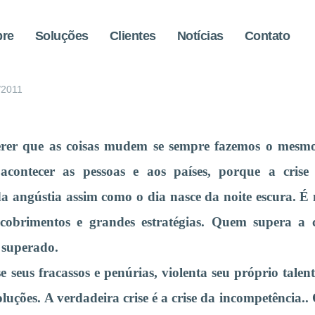
bre
Soluções
Clientes
Notícias
Contato
egundo Albert Einstein
/2011
er que as coisas mudem se sempre fazemos o mesmo.
contecer as pessoas e aos países, porque a crise 
da angústia assim como o dia nasce da noite escura. É
scobrimentos e grandes estratégias. Quem supera a c
 superado.
e seus fracassos e penúrias, violenta seu próprio talent
luções. A verdadeira crise é a crise da incompetência..