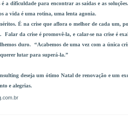
s é a dificuldade para encontrar as saídas e as soluçõe
ios a vida é uma rotina, uma lenta agonia.
éritos. É na crise que aflora o melhor de cada um, p
. Falar da crise é promovê-la, e calar-se na crise é ex
balhemos duro. “Acabemos de uma vez com a única cri
 querer lutar para superá-la.”
ulting deseja um ótimo Natal de renovação e um exc
to e alegrias.
g.com.br