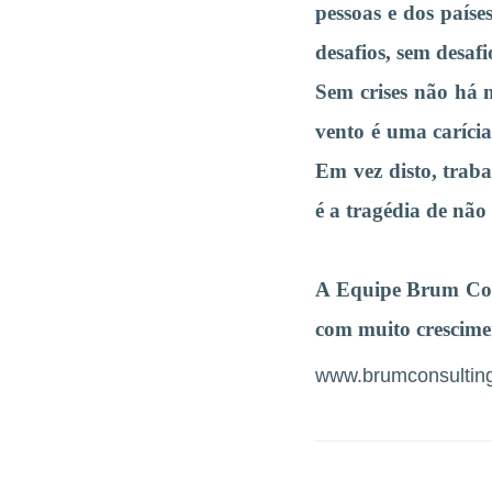
pessoas e dos paíse
desafios, sem desaf
Sem crises não há m
vento é uma carícia
Em vez disto, tra
é a tragédia de não
A Equipe Brum Cons
com muito crescimen
www.brumconsultin