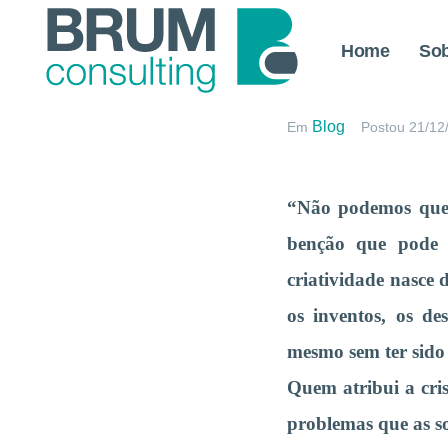
Home
So
A Crise s
Blog
Em
Postou
21/12
“Não podemos quer
benção que pode a
criatividade nasce 
os inventos, os de
mesmo sem ter sido
Quem atribui a cris
problemas que as so