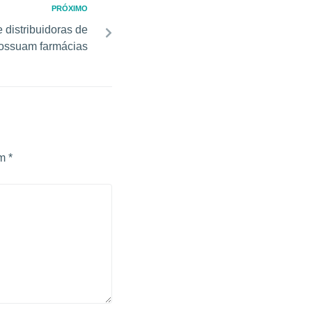
PRÓXIMO
 distribuidoras de
ossuam farmácias
om
*